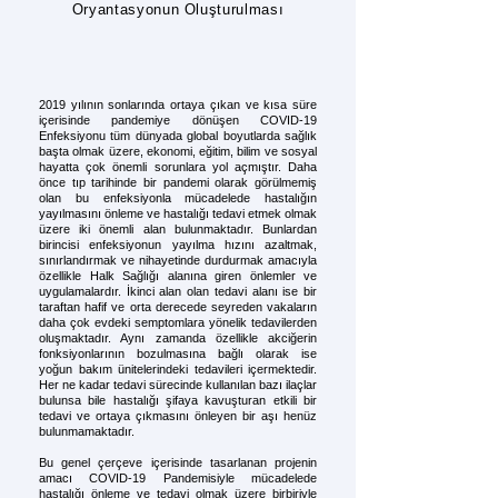
Oryantasyonun Oluşturulması
2019 yılının sonlarında ortaya çıkan ve kısa süre
içerisinde pandemiye dönüşen COVID-19
Enfeksiyonu tüm dünyada global boyutlarda sağlık
başta olmak üzere, ekonomi, eğitim, bilim ve sosyal
hayatta çok önemli sorunlara yol açmıştır. Daha
önce tıp tarihinde bir pandemi olarak görülmemiş
olan bu enfeksiyonla mücadelede hastalığın
yayılmasını önleme ve hastalığı tedavi etmek olmak
üzere iki önemli alan bulunmaktadır. Bunlardan
birincisi enfeksiyonun yayılma hızını azaltmak,
sınırlandırmak ve nihayetinde durdurmak amacıyla
özellikle Halk Sağlığı alanına giren önlemler ve
uygulamalardır. İkinci alan olan tedavi alanı ise bir
taraftan hafif ve orta derecede seyreden vakaların
daha çok evdeki semptomlara yönelik tedavilerden
oluşmaktadır. Aynı zamanda özellikle akciğerin
fonksiyonlarının bozulmasına bağlı olarak ise
yoğun bakım ünitelerindeki tedavileri içermektedir.
Her ne kadar tedavi sürecinde kullanılan bazı ilaçlar
bulunsa bile hastalığı şifaya kavuşturan etkili bir
tedavi ve ortaya çıkmasını önleyen bir aşı henüz
bulunmamaktadır.
Bu genel çerçeve içerisinde tasarlanan projenin
amacı COVID-19 Pandemisiyle mücadelede
hastalığı önleme ve tedavi olmak üzere birbiriyle