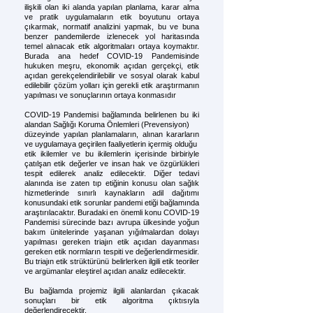
ilişkili olan iki alanda yapılan planlama, karar alma
ve pratik uygulamaların etik boyutunu ortaya
çıkarmak, normatif analizini yapmak, bu ve buna
benzer pandemilerde izlenecek yol haritasında
temel alınacak etik algoritmaları ortaya koymaktır.
Burada ana hedef COVID-19 Pandemisinde
hukuken meşru, ekonomik açıdan gerçekçi, etik
açıdan gerekçelendirilebilir ve sosyal olarak kabul
edilebilir çözüm yolları için gerekli etik araştırmanın
yapılması ve sonuçlarının ortaya konmasıdır
COVID-19 Pandemisi bağlamında belirlenen bu iki
alandan Sağlığı Koruma Önlemleri (Prevensiyon)
düzeyinde yapılan planlamaların, alınan kararların
ve uygulamaya geçirilen faaliyetlerin içermiş olduğu
etik ikilemler ve bu ikilemlerin içerisinde birbiriyle
çatılşan etik değerler ve insan hak ve özgürlükleri
tespit edilerek analiz edilecektir. Diğer tedavi
alanında ise zaten tıp etiğinin konusu olan sağlık
hizmetlerinde sınırlı kaynakların adil dağıtımı
konusundaki etik sorunlar pandemi etiği bağlamında
araştırılacaktır. Buradaki en önemli konu COVID-19
Pandemisi sürecinde bazı avrupa ülkesinde yoğun
bakım ünitelerinde yaşanan yığılmalardan dolayı
yapılması gereken triajın etik açıdan dayanması
gereken etik normların tespiti ve değerlendirmesidir.
Bu triajın etik strüktürünü belirlerken ilgili etik teoriler
ve argümanlar eleştirel açıdan analiz edilecektir.
Bu bağlamda projemiz ilgili alanlardan çıkacak
sonuçları bir etik algoritma çıktısıyla
değerlendirecektir.