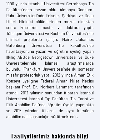
1990 yılında İstanbul Üniversitesi Cerrahpaşa Tıp
Fakültesi’nden mezun oldu. Almanya Bochum-
Ruhr Üniversitesi’nde Felsefe, Şarkiyat ve Doğu
Dilleri Filolojisi bölümlerinden mezun olduktan
sonra Felsefe’de mastır ve doktora yaptı.
Tübingen Üniversitesi ve Bochum Üniversitesi’nde
bilimsel projelerde çalıştı. Mainz Johannes
Gutenberg Üniversitesi Tıp Fakültesi’nde
habilitasyonunu yazan ve öğretim üyeliği yapan
İlkılıç ABD’de Georgetown Üniversitesi ve Duke
Üniversitelerinde bilimsel araştırmalarda
bulundu. Frankfurt Üniversitesi’nde iki sömestir
misafir profesörlük yaptı. 2012 yılında Alman Etik
Konseyi üyeliğine Federal Alman Millet Meclisi
başkanı Prof. Dr. Norbert Lammert tarafından
atandı. 2012 yılınının sonundan itibaren İstanbul
Üniversitesi İstanbul Tıp Fakültesi Tıp Tarihi ve
Etik Anabilim Dalı’nda öğretim üyeliği yapmakta
ve 2015 yılından itibaren de aynı kürsünün
anabilim dalı başkanlığını yürütmektedir.
Faaliyetlerimiz hakkında bilgi