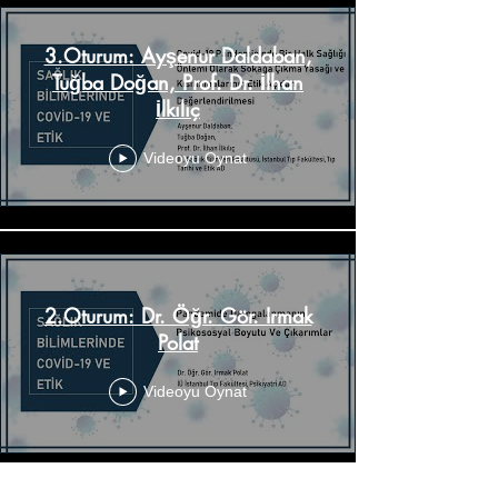
3.Oturum: Ayşenur Daldaban,
Tuğba Doğan, Prof. Dr. İlhan
İlkılıç
Videoyu Oynat
2.Oturum: Dr. Öğr. Gör. Irmak
Polat
Videoyu Oynat