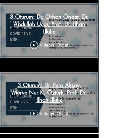
3.Oturum: Dr. Orhan Önder, Dr.
Abdullah Uçar, Prof. Dr. İlhan
İlkılıç
Videoyu Oynat
3.Oturum: Dr. Esra Aksoy,
Merve Nur K. Öztürk, Prof. Dr.
İlhan İlkılıç
Videoyu Oynat